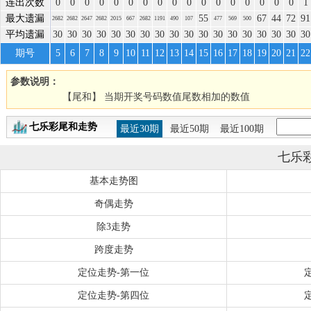
连出次数
0
0
0
0
0
0
0
0
0
0
0
0
0
0
0
0
0
1
最大遗漏
55
67
44
72
91
2682
2682
2647
2682
2015
667
2682
1191
490
107
477
569
500
平均遗漏
30
30
30
30
30
30
30
30
30
30
30
30
30
30
30
30
30
30
期号
5
6
7
8
9
10
11
12
13
14
15
16
17
18
19
20
21
22
参数说明：
【尾和】 当期开奖号码数值尾数相加的数值
七乐彩尾和走势
最近30期
最近50期
最近100期
七乐
基本走势图
奇偶走势
除3走势
跨度走势
定位走势-第一位
定位走势-第四位