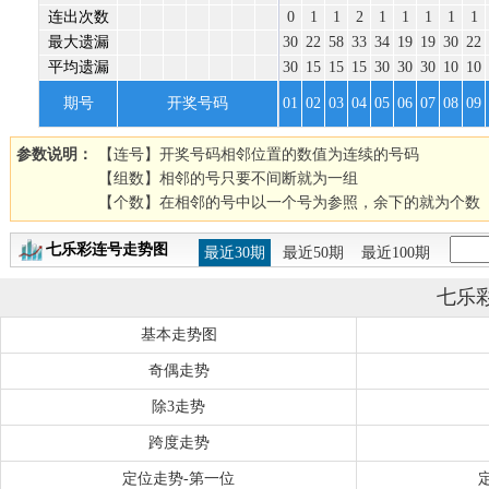
连出次数
0
1
1
2
1
1
1
1
1
最大遗漏
30
22
58
33
34
19
19
30
22
平均遗漏
30
15
15
15
30
30
30
10
10
期号
开奖号码
01
02
03
04
05
06
07
08
09
参数说明：
【连号】开奖号码相邻位置的数值为连续的号码
【组数】相邻的号只要不间断就为一组
【个数】在相邻的号中以一个号为参照，余下的就为个数
七乐彩连号走势图
最近30期
最近50期
最近100期
七乐
基本走势图
奇偶走势
除3走势
跨度走势
定位走势-第一位