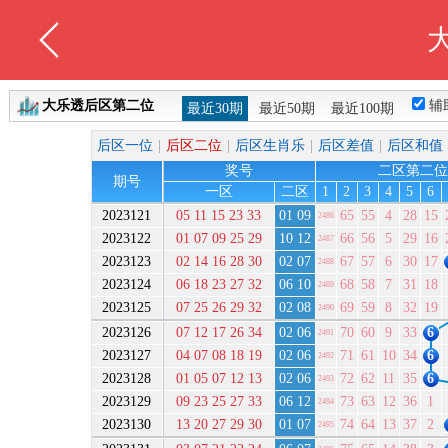
大乐透后区第二位
辅
最近30期
最近50期
最近100期
后区一位
|
后区二位
|
后区生肖乐
|
后区差值
|
后区和值
奖号
二区第二位
期号
一区
二区
1
2
3
4
5
6
2023121
05 11 15 23 33
01 09
65
55
4
28
15
2486
2023122
01 07 09 25 29
10 12
66
56
5
29
16
2487
2023123
02 14 16 28 30
02 07
67
57
6
30
17
2488
2023124
06 18 23 27 32
06 10
68
58
7
31
18
2489
2023125
07 25 26 29 32
02 08
69
59
8
32
19
2490
2023126
07 12 17 26 34
02 06
70
60
9
33
6
2491
2023127
04 07 08 18 19
02 06
71
61
10
34
6
2492
2023128
01 05 07 12 13
02 06
72
62
11
35
6
2493
2023129
09 23 25 27 33
06 12
73
63
12
36
1
2494
2023130
13 20 27 29 30
01 07
74
64
13
37
2
2495