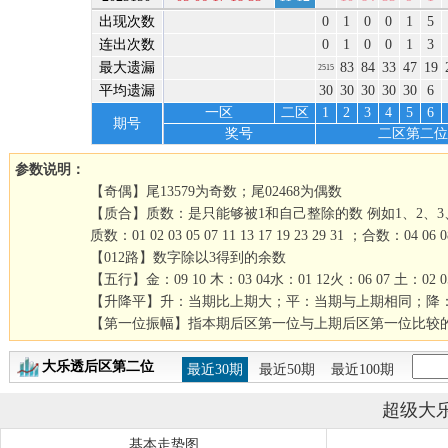
出现次数
0
1
0
0
1
5
连出次数
0
1
0
0
1
3
最大遗漏
83
84
33
47
19
2515
平均遗漏
30
30
30
30
30
6
一区
二区
1
2
3
4
5
6
期号
奖号
二区第二位
参数说明：
【奇偶】尾13579为奇数；尾02468为偶数
【质合】质数：是只能够被1和自己整除的数 例如1、2、3、5
质数：01 02 03 05 07 11 13 17 19 23 29 31 ；合数：04 06 08 09
【012路】数字除以3得到的余数
【五行】金：09 10 木：03 04水：01 12火：06 07 土：02 05 
【升降平】升：当期比上期大；平：当期与上期相同；降
【第一位振幅】指本期后区第一位与上期后区第一位比较
大乐透后区第二位
最近30期
最近50期
最近100期
超级大
基本走势图