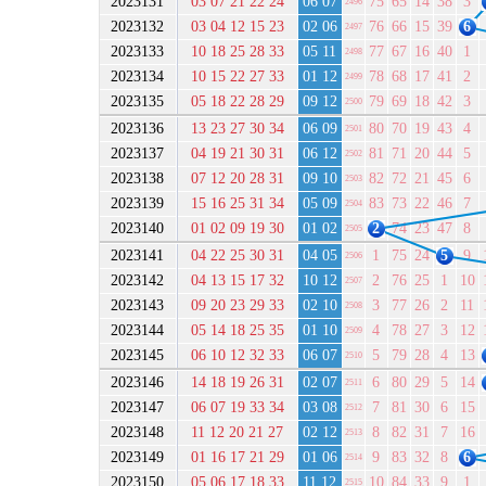
2023131
03 07 21 22 24
06 07
75
65
14
38
3
2496
2023132
03 04 12 15 23
02 06
76
66
15
39
6
2497
2023133
10 18 25 28 33
05 11
77
67
16
40
1
2498
2023134
10 15 22 27 33
01 12
78
68
17
41
2
2499
2023135
05 18 22 28 29
09 12
79
69
18
42
3
2500
2023136
13 23 27 30 34
06 09
80
70
19
43
4
2501
2023137
04 19 21 30 31
06 12
81
71
20
44
5
2502
2023138
07 12 20 28 31
09 10
82
72
21
45
6
2503
2023139
15 16 25 31 34
05 09
83
73
22
46
7
2504
2023140
01 02 09 19 30
01 02
2
74
23
47
8
2505
2023141
04 22 25 30 31
04 05
1
75
24
5
9
2506
2023142
04 13 15 17 32
10 12
2
76
25
1
10
2507
2023143
09 20 23 29 33
02 10
3
77
26
2
11
2508
2023144
05 14 18 25 35
01 10
4
78
27
3
12
2509
2023145
06 10 12 32 33
06 07
5
79
28
4
13
2510
2023146
14 18 19 26 31
02 07
6
80
29
5
14
2511
2023147
06 07 19 33 34
03 08
7
81
30
6
15
2512
2023148
11 12 20 21 27
02 12
8
82
31
7
16
2513
2023149
01 16 17 21 29
01 06
9
83
32
8
6
2514
2023150
05 06 17 18 33
11 12
10
84
33
9
1
2515