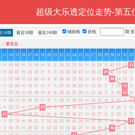
超级大乐透定位走势-第五
辅助线
折线
期 
近30期
最近50期
最近100期
位
|
第五位
|
2
13
14
15
16
17
18
19
20
21
22
23
24
25
26
27
28
29
30
31
32
33
49
66
11
14
4
2
24
22
33
16
9
20
5
41
12
13
33
4
173
461
146
111
50
67
12
15
5
3
25
23
34
17
10
21
29
42
13
14
1
5
174
462
147
112
51
68
13
16
6
4
26
24
35
18
11
22
1
30
14
15
2
6
175
463
148
113
52
69
14
17
7
5
27
25
36
19
12
23
2
1
15
32
3
7
176
464
149
114
53
70
15
18
8
6
28
26
37
20
13
24
3
2
16
32
4
8
177
465
150
115
54
71
16
19
9
7
29
27
38
21
14
25
4
3
17
1
5
9
178
466
151
116
55
72
17
20
19
10
8
30
28
39
22
15
26
5
4
18
2
6
0
179
467
117
13
56
73
18
21
1
11
9
31
29
40
23
16
27
6
5
19
3
7
1
468
118
1
57
74
19
22
2
12
10
32
30
41
24
17
28
7
6
20
4
33
2
469
119
2
58
75
20
23
3
13
11
33
31
42
25
18
29
8
30
21
5
1
3
470
120