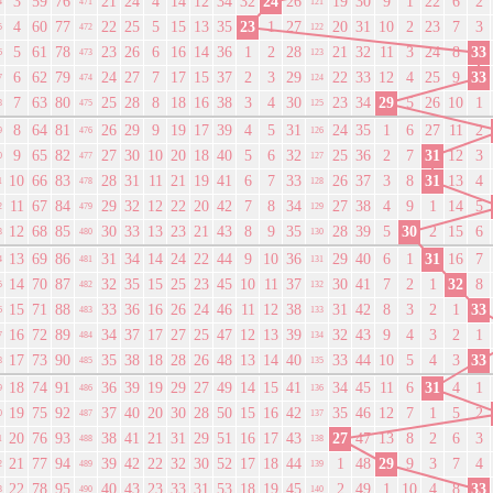
3
59
76
21
24
4
14
12
34
32
24
26
19
30
9
1
22
6
2
4
471
121
4
60
77
22
25
5
15
13
35
23
1
27
20
31
10
2
23
7
3
5
472
122
5
61
78
23
26
6
16
14
36
1
2
28
21
32
11
3
24
8
33
6
473
123
6
62
79
24
27
7
17
15
37
2
3
29
22
33
12
4
25
9
33
7
474
124
7
63
80
25
28
8
18
16
38
3
4
30
23
34
29
5
26
10
1
8
475
125
8
64
81
26
29
9
19
17
39
4
5
31
24
35
1
6
27
11
2
9
476
126
9
65
82
27
30
10
20
18
40
5
6
32
25
36
2
7
31
12
3
0
477
127
10
66
83
28
31
11
21
19
41
6
7
33
26
37
3
8
31
13
4
1
478
128
11
67
84
29
32
12
22
20
42
7
8
34
27
38
4
9
1
14
5
2
479
129
12
68
85
30
33
13
23
21
43
8
9
35
28
39
5
30
2
15
6
3
480
130
13
69
86
31
34
14
24
22
44
9
10
36
29
40
6
1
31
16
7
4
481
131
14
70
87
32
35
15
25
23
45
10
11
37
30
41
7
2
1
32
8
5
482
132
15
71
88
33
36
16
26
24
46
11
12
38
31
42
8
3
2
1
33
6
483
133
16
72
89
34
37
17
27
25
47
12
13
39
32
43
9
4
3
2
1
7
484
134
17
73
90
35
38
18
28
26
48
13
14
40
33
44
10
5
4
3
33
8
485
135
18
74
91
36
39
19
29
27
49
14
15
41
34
45
11
6
31
4
1
9
486
136
19
75
92
37
40
20
30
28
50
15
16
42
35
46
12
7
1
5
2
0
487
137
20
76
93
38
41
21
31
29
51
16
17
43
27
47
13
8
2
6
3
1
488
138
21
77
94
39
42
22
32
30
52
17
18
44
1
48
29
9
3
7
4
2
489
139
22
78
95
40
43
23
33
31
53
18
19
45
2
49
1
10
4
8
33
3
490
140