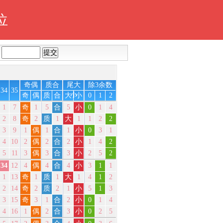
位
至
奇偶
质合
尾大
除3余数
34
35
小
奇
偶
质
合
大
小
0
1
2
1
7
奇
1
5
合
5
小
0
1
4
2
8
奇
2
质
1
大
1
1
2
2
3
9
1
偶
1
合
1
小
0
3
1
4
10
2
偶
2
合
2
小
1
4
2
5
11
3
偶
3
合
3
小
2
5
2
34
12
4
偶
4
合
4
小
3
1
1
1
13
奇
1
质
1
大
1
4
1
2
2
14
奇
2
质
2
1
小
5
1
3
3
15
奇
3
1
合
2
小
0
1
4
4
16
1
偶
2
合
3
小
0
2
5