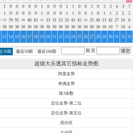
1
0
0
0
0
0
1
0
0
0
1
1
0
0
1
0
3
3
4
3
7
1
0
0
0
0
0
1
0
0
0
1
1
0
0
1
0
1
1
2
2
2
78
95
40
43
33
31
53
32
42
45
35
49
13
42
27
16
8
3
179
490
151
140
0
30
30
30
30
30
30
30
30
30
30
30
30
30
30
30
30
10
10
7
10
4
2
13
14
15
16
17
18
19
20
21
22
23
24
25
26
27
28
29
30
31
32
33
期 至
近30期
最近50期
最近100期
超级大乐透其它指标走势图
跨度走势
奇偶走势
除3余数
定位走势-第二位
定位走势-第五位
四分区
七分区