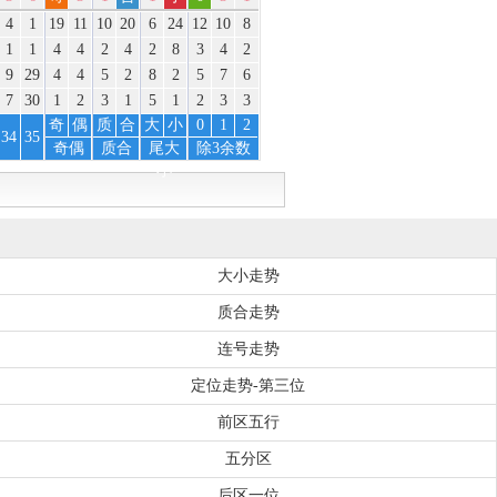
4
1
19
11
10
20
6
24
12
10
8
1
1
4
4
2
4
2
8
3
4
2
9
29
4
4
5
2
8
2
5
7
6
7
30
1
2
3
1
5
1
2
3
3
奇
偶
质
合
大
小
0
1
2
34
35
奇偶
质合
尾大
除3余数
小
大小走势
质合走势
连号走势
定位走势-第三位
前区五行
五分区
后区一位