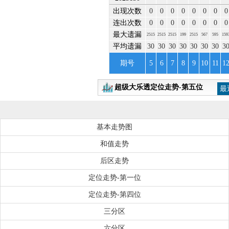
出现次数
0
0
0
0
0
0
0
0
连出次数
0
0
0
0
0
0
0
0
最大遗漏
2515
2515
2515
199
2515
567
595
159
平均遗漏
30
30
30
30
30
30
30
3
期号
5
6
7
8
9
10
11
1
超级大乐透定位走势-第五位
最
基本走势图
和值走势
后区走势
定位走势-第一位
定位走势-第四位
三分区
六分区