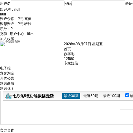
用户名
密码
验证
欢迎您，
null
null
账户余额：
?
元
充值
购彩账户：
?
元
转账
积分：
?
充值
用户中心
退出
加入收藏
2026年08月07日 星期五
首页
数字彩
12580
专家短信
电子报
彩客淘金
开奖公告
彩民商城
彩民休闲
七乐彩特别号振幅走势
最近30期
最近50期
最近100期
官方合作