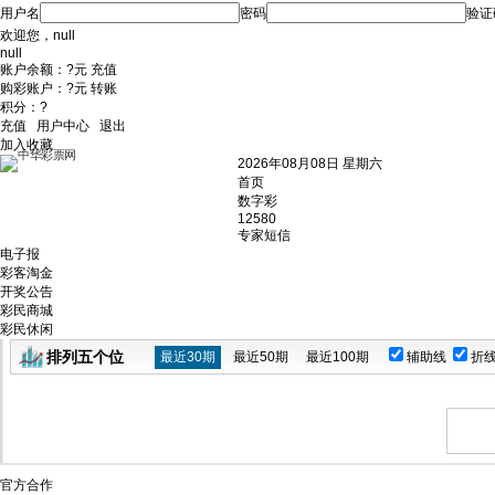
用户名
密码
验证
欢迎您，
null
null
账户余额：
?
元
充值
购彩账户：
?
元
转账
积分：
?
充值
用户中心
退出
加入收藏
2026年08月08日 星期六
首页
数字彩
12580
专家短信
电子报
彩客淘金
开奖公告
彩民商城
彩民休闲
排列五个位
最近30期
最近50期
最近100期
辅助线
折
官方合作