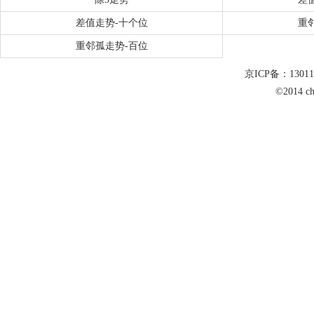
差值走势-十个位
重
重邻孤走势-百位
京ICP备：1301
©2014 c