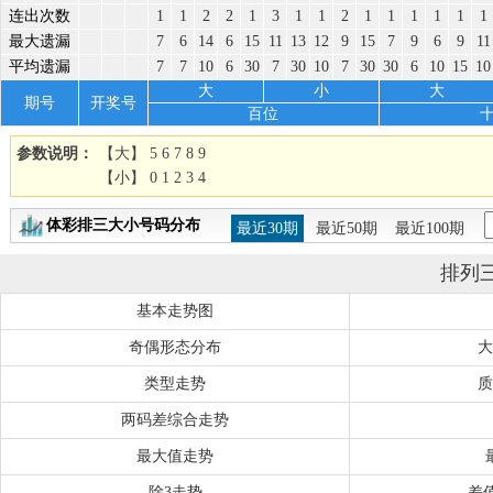
连出次数
1
1
2
2
1
3
1
1
2
1
1
1
1
1
1
最大遗漏
7
6
14
6
15
11
13
12
9
15
7
9
6
9
11
平均遗漏
7
7
10
6
30
7
30
10
7
30
30
6
10
15
10
大
小
大
期号
开奖号
百位
参数说明：
【大】 5 6 7 8 9
【小】 0 1 2 3 4
体彩排三大小号码分布
最近30期
最近50期
最近100期
排列
基本走势图
奇偶形态分布
大
类型走势
质
两码差综合走势
最大值走势
除3走势
差