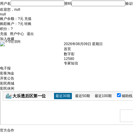
用户名
密码
验证
欢迎您，
null
null
账户余额：
?
元
充值
购彩账户：
?
元
转账
积分：
?
充值
用户中心
退出
加入收藏
2026年08月09日 星期日
首页
数字彩
12580
专家短信
电子报
彩客淘金
开奖公告
彩民商城
彩民休闲
大乐透后区第一位
最近30期
最近50期
最近100期
辅助
官方合作